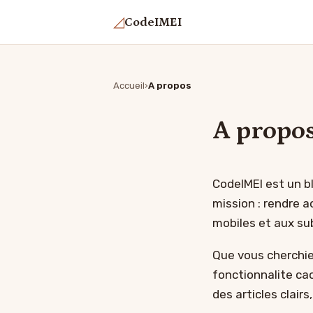
◿
CodeIMEI
Accueil
A propos
A propo
CodeIMEI est un b
mission : rendre 
mobiles et aux su
Que vous cherchie
fonctionnalite ca
des articles clair