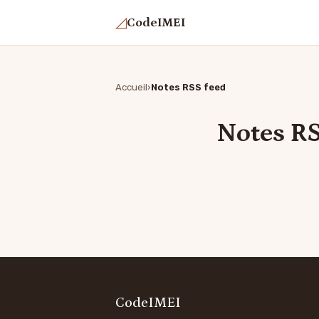
◿
CodeIMEI
Accueil
Notes RSS feed
Notes RS
CodeIMEI